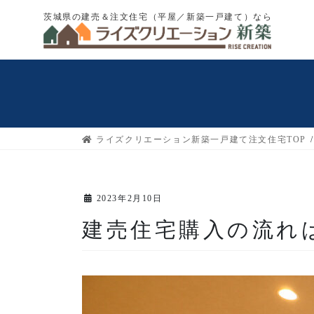
コ
ナ
茨城県の建売＆注文住宅（平屋／新築一戸建て）なら
ン
ビ
テ
ゲ
ン
ー
ツ
シ
へ
ョ
ス
ン
キ
に
ライズクリエーション新築一戸建て注文住宅TOP
ッ
移
プ
動
2023年2月10日
建売住宅購入の流れ