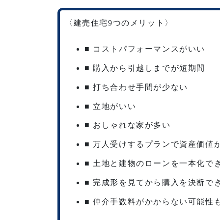
〈建売住宅9つのメリット〉
■ コストパフォーマンスがいい
■ 購入から引越しまでが短期間
■ 打ち合わせ手間が少ない
■ 立地がいい
■ おしゃれな家が多い
■ 万人受けするプランで資産価値
■ 土地と建物のローンを一本化で
■ 完成形を見てから購入を決断で
■ 仲介手数料がかからない可能性