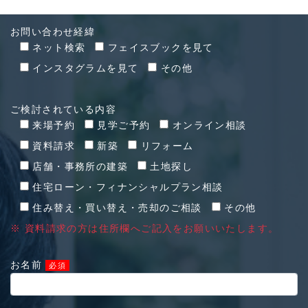
お問い合わせ経緯
ネット検索
フェイスブックを見て
インスタグラムを見て
その他
ご検討されている内容
来場予約
見学ご予約
オンライン相談
資料請求
新築
リフォーム
店舗・事務所の建築
土地探し
住宅ローン・フィナンシャルプラン相談
住み替え・買い替え・売却のご相談
その他
※ 資料請求の方は住所欄へご記入をお願いいたします。
お名前
必須