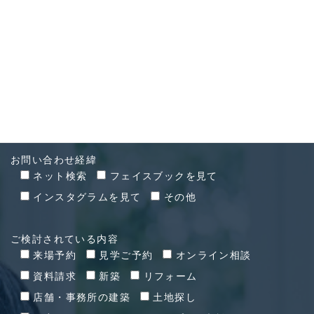
CONTACT
お問い合わせ
お問い合わせ経緯
ネット検索
フェイスブックを見て
インスタグラムを見て
その他
ご検討されている内容
来場予約
見学ご予約
オンライン相談
資料請求
新築
リフォーム
店舗・事務所の建築
土地探し