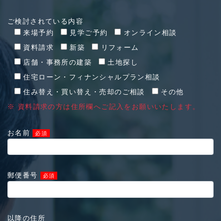
ご検討されている内容
来場予約
見学ご予約
オンライン相談
資料請求
新築
リフォーム
店舗・事務所の建築
土地探し
住宅ローン・フィナンシャルプラン相談
住み替え・買い替え・売却のご相談
その他
※ 資料請求の方は住所欄へご記入をお願いいたします。
お名前
必須
郵便番号
必須
以降の住所