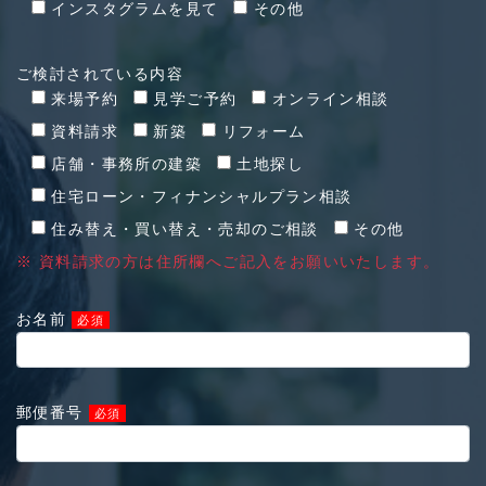
インスタグラムを見て
その他
ご検討されている内容
来場予約
見学ご予約
オンライン相談
資料請求
新築
リフォーム
店舗・事務所の建築
土地探し
住宅ローン・フィナンシャルプラン相談
住み替え・買い替え・売却のご相談
その他
※ 資料請求の方は住所欄へご記入をお願いいたします。
お名前
必須
郵便番号
必須