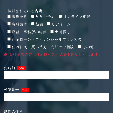
ご検討されている内容
来場予約
見学ご予約
オンライン相談
資料請求
新築
リフォーム
店舗・事務所の建築
土地探し
住宅ローン・フィナンシャルプラン相談
住み替え・買い替え・売却のご相談
その他
※ 資料請求の方は住所欄へご記入をお願いいたします。
お名前
必須
郵便番号
必須
以降の住所