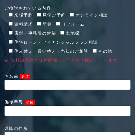
ご検討されている内容
来場予約
見学ご予約
オンライン相談
資料請求
新築
リフォーム
店舗・事務所の建築
土地探し
住宅ローン・フィナンシャルプラン相談
住み替え・買い替え・売却のご相談
その他
※ 資料請求の方は住所欄へご記入をお願いいたします。
お名前
必須
郵便番号
必須
以降の住所