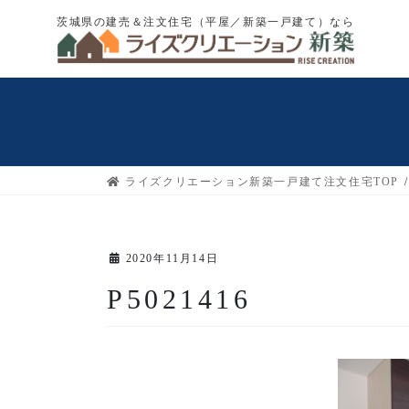
コ
ナ
茨城県の建売＆注文住宅（平屋／新築一戸建て）なら
ン
ビ
テ
ゲ
ン
ー
ツ
シ
へ
ョ
ス
ン
キ
に
ライズクリエーション新築一戸建て注文住宅TOP
ッ
移
プ
動
2020年11月14日
P5021416