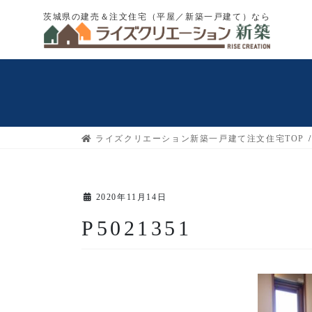
コ
ナ
茨城県の建売＆注文住宅（平屋／新築一戸建て）なら
ン
ビ
テ
ゲ
ン
ー
ツ
シ
へ
ョ
ス
ン
キ
に
ライズクリエーション新築一戸建て注文住宅TOP
ッ
移
プ
動
2020年11月14日
P5021351