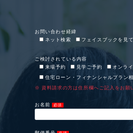
お問い合わせ経緯
ネット検索
フェイスブックを見
ご検討されている内容
来場予約
見学ご予約
オンラ
住宅ローン・フィナンシャルプラン
※ 資料請求の方は住所欄へご記入をお願
お名前
必須
郵便番号