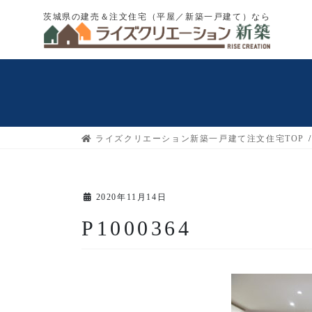
コ
ナ
茨城県の建売＆注文住宅（平屋／新築一戸建て）なら
ン
ビ
テ
ゲ
ン
ー
ツ
シ
へ
ョ
ス
ン
キ
に
ライズクリエーション新築一戸建て注文住宅TOP
ッ
移
プ
動
2020年11月14日
P1000364