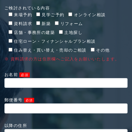
ご検討されている内容
来場予約
見学ご予約
オンライン相談
資料請求
新築
リフォーム
店舗・事務所の建築
土地探し
住宅ローン・フィナンシャルプラン相談
住み替え・買い替え・売却のご相談
その他
※ 資料請求の方は住所欄へご記入をお願いいたします。
お名前
必須
郵便番号
必須
以降の住所