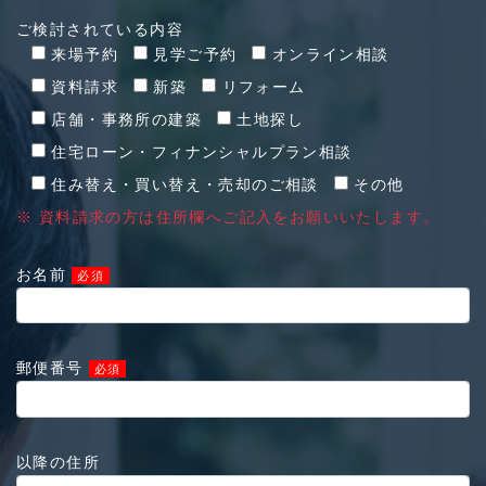
ご検討されている内容
来場予約
見学ご予約
オンライン相談
資料請求
新築
リフォーム
店舗・事務所の建築
土地探し
住宅ローン・フィナンシャルプラン相談
住み替え・買い替え・売却のご相談
その他
※ 資料請求の方は住所欄へご記入をお願いいたします。
お名前
必須
郵便番号
必須
以降の住所