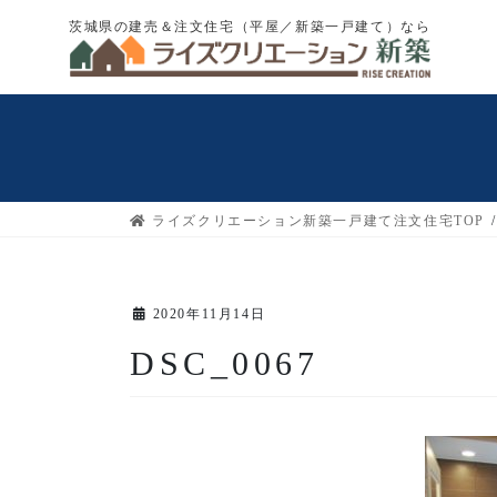
コ
ナ
茨城県の建売＆注文住宅（平屋／新築一戸建て）なら
ン
ビ
テ
ゲ
ン
ー
ツ
シ
へ
ョ
ス
ン
キ
に
ライズクリエーション新築一戸建て注文住宅TOP
ッ
移
プ
動
2020年11月14日
DSC_0067