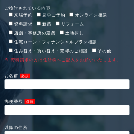
ご検討されている内容
来場予約
見学ご予約
オンライン相談
資料請求
新築
リフォーム
店舗・事務所の建築
土地探し
住宅ローン・フィナンシャルプラン相談
住み替え・買い替え・売却のご相談
その他
※ 資料請求の方は住所欄へご記入をお願いいたします。
お名前
必須
郵便番号
必須
以降の住所