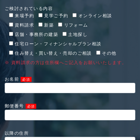
ご検討されている内容
来場予約
見学ご予約
オンライン相談
資料請求
新築
リフォーム
店舗・事務所の建築
土地探し
住宅ローン・フィナンシャルプラン相談
住み替え・買い替え・売却のご相談
その他
※ 資料請求の方は住所欄へご記入をお願いいたします。
お名前
必須
郵便番号
必須
以降の住所