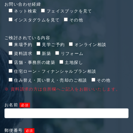
お問い合わせ経緯
ネット検索
フェイスブックを見て
インスタグラムを見て
その他
ご検討されている内容
来場予約
見学ご予約
オンライン相談
資料請求
新築
リフォーム
店舗・事務所の建築
土地探し
住宅ローン・フィナンシャルプラン相談
住み替え・買い替え・売却のご相談
その他
※ 資料請求の方は住所欄へご記入をお願いいたします。
お名前
必須
郵便番号
必須