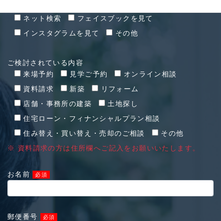
お問い合わせ経緯
ネット検索
フェイスブックを見て
インスタグラムを見て
その他
ご検討されている内容
来場予約
見学ご予約
オンライン相談
資料請求
新築
リフォーム
店舗・事務所の建築
土地探し
住宅ローン・フィナンシャルプラン相談
住み替え・買い替え・売却のご相談
その他
※ 資料請求の方は住所欄へご記入をお願いいたします。
お名前
必須
郵便番号
必須