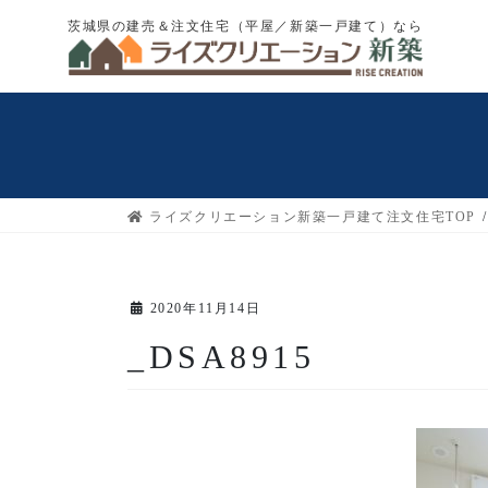
コ
ナ
茨城県の建売＆注文住宅（平屋／新築一戸建て）なら
ン
ビ
テ
ゲ
ン
ー
ツ
シ
へ
ョ
ス
ン
キ
に
ライズクリエーション新築一戸建て注文住宅TOP
ッ
移
プ
動
2020年11月14日
_DSA8915