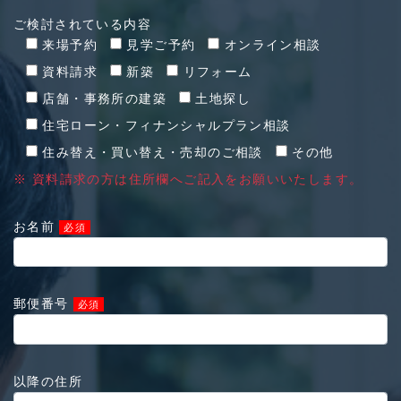
ご検討されている内容
来場予約
見学ご予約
オンライン相談
資料請求
新築
リフォーム
店舗・事務所の建築
土地探し
住宅ローン・フィナンシャルプラン相談
住み替え・買い替え・売却のご相談
その他
※ 資料請求の方は住所欄へご記入をお願いいたします。
お名前
必須
郵便番号
必須
以降の住所