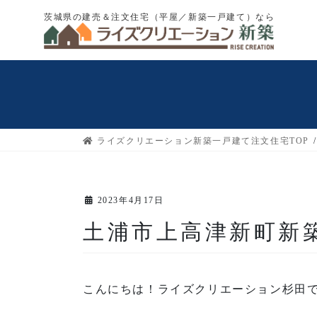
コ
ナ
茨城県の建売＆注文住宅（平屋／新築一戸建て）なら
ン
ビ
テ
ゲ
ン
ー
ツ
シ
へ
ョ
ス
ン
キ
に
ライズクリエーション新築一戸建て注文住宅TOP
ッ
移
プ
動
2023年4月17日
土浦市上高津新町新
こんにちは！ライズクリエーション杉田