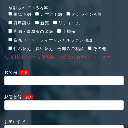
ご検討されている内容
来場予約
見学ご予約
オンライン相談
資料請求
新築
リフォーム
店舗・事務所の建築
土地探し
住宅ローン・フィナンシャルプラン相談
住み替え・買い替え・売却のご相談
その他
※ 資料請求の方は住所欄へご記入をお願いいたします。
お名前
必須
郵便番号
必須
以降の住所