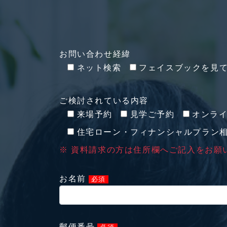
お問い合わせ経緯
ネット検索
フェイスブックを見
ご検討されている内容
来場予約
見学ご予約
オンラ
住宅ローン・フィナンシャルプラン
※ 資料請求の方は住所欄へご記入をお願
お名前
必須
郵便番号