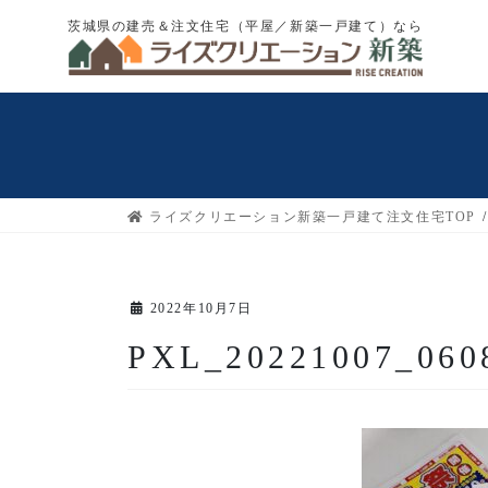
コ
ナ
茨城県の建売＆注文住宅（平屋／新築一戸建て）なら
ン
ビ
テ
ゲ
ン
ー
ツ
シ
へ
ョ
ス
ン
キ
に
ライズクリエーション新築一戸建て注文住宅TOP
ッ
移
プ
動
2022年10月7日
PXL_20221007_060