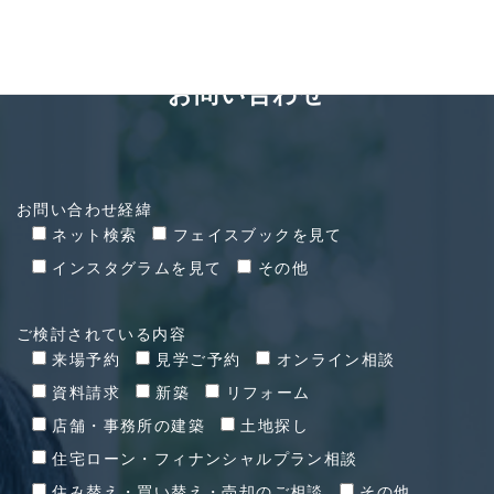
CONTACT
お問い合わせ
お問い合わせ経緯
ネット検索
フェイスブックを見て
インスタグラムを見て
その他
ご検討されている内容
来場予約
見学ご予約
オンライン相談
資料請求
新築
リフォーム
店舗・事務所の建築
土地探し
住宅ローン・フィナンシャルプラン相談
住み替え・買い替え・売却のご相談
その他