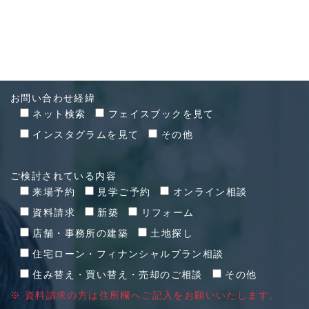
CONTACT
お問い合わせ
お問い合わせ経緯
ネット検索
フェイスブックを見て
インスタグラムを見て
その他
ご検討されている内容
来場予約
見学ご予約
オンライン相談
資料請求
新築
リフォーム
店舗・事務所の建築
土地探し
住宅ローン・フィナンシャルプラン相談
住み替え・買い替え・売却のご相談
その他
※ 資料請求の方は住所欄へご記入をお願いいたします。