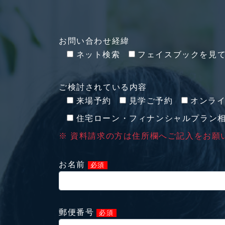
お問い合わせ経緯
ネット検索
フェイスブックを見
ご検討されている内容
来場予約
見学ご予約
オンラ
住宅ローン・フィナンシャルプラン
※ 資料請求の方は住所欄へご記入をお願
お名前
必須
郵便番号
必須