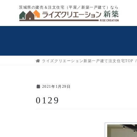
コ
ナ
茨城県の建売＆注文住宅（平屋／新築一戸建て）なら
ン
ビ
テ
ゲ
ン
ー
ツ
シ
へ
ョ
ス
ン
キ
に
ライズクリエーション新築一戸建て注文住宅TOP
ッ
移
プ
動
2021年1月29日
0129