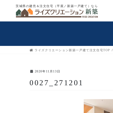
コ
ナ
茨城県の建売＆注文住宅（平屋／新築一戸建て）なら
ン
ビ
テ
ゲ
ン
ー
ツ
シ
へ
ョ
ス
ン
キ
に
ライズクリエーション新築一戸建て注文住宅TOP
ッ
移
プ
動
2020年11月13日
0027_271201