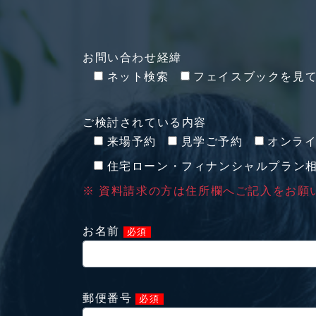
お問い合わせ経緯
ネット検索
フェイスブックを見
ご検討されている内容
来場予約
見学ご予約
オンラ
住宅ローン・フィナンシャルプラン
※ 資料請求の方は住所欄へご記入をお願
お名前
必須
郵便番号
必須