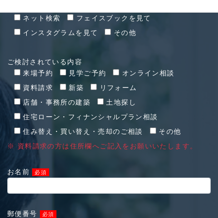
お問い合わせ経緯
ネット検索
フェイスブックを見て
インスタグラムを見て
その他
ご検討されている内容
来場予約
見学ご予約
オンライン相談
資料請求
新築
リフォーム
店舗・事務所の建築
土地探し
住宅ローン・フィナンシャルプラン相談
住み替え・買い替え・売却のご相談
その他
※ 資料請求の方は住所欄へご記入をお願いいたします。
お名前
必須
郵便番号
必須