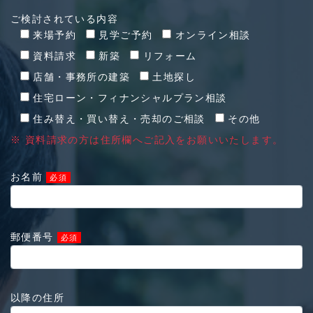
ご検討されている内容
来場予約
見学ご予約
オンライン相談
資料請求
新築
リフォーム
店舗・事務所の建築
土地探し
住宅ローン・フィナンシャルプラン相談
住み替え・買い替え・売却のご相談
その他
※ 資料請求の方は住所欄へご記入をお願いいたします。
お名前
必須
郵便番号
必須
以降の住所